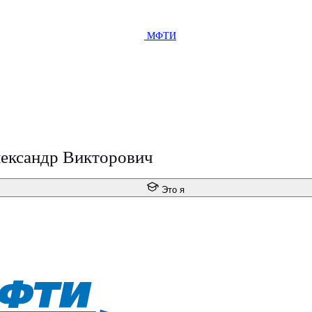
МФТИ
ександр Викторович
Это я