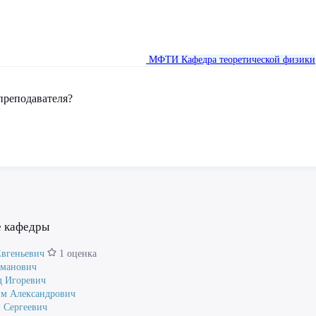
МФТИ
Кафедра теоретической физики
преподавателя?
е кафедры
вгеньевич
1 оценка
рманович
д Игоревич
м Александрович
 Сергеевич