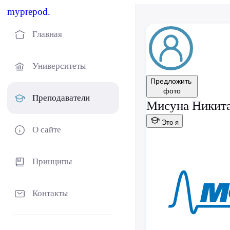
myprepod.
Главная
Университеты
Предложить
фото
Преподаватели
Мисуна Никита
Это я
О сайте
Принципы
Контакты