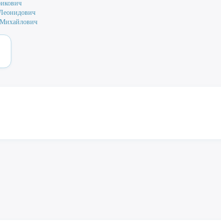
фикович
 Леонидович
 Михайлович