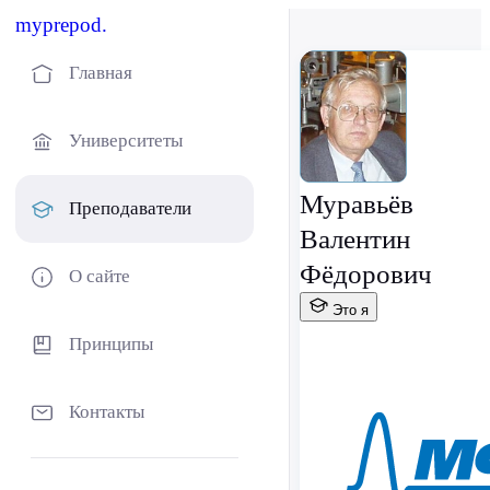
myprepod.
Главная
Университеты
Муравьёв
Преподаватели
Валентин
Фёдорович
О сайте
Это я
Принципы
Контакты