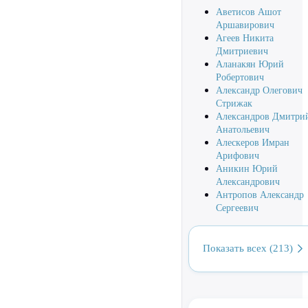
Аветисов Ашот
Аршавирович
Агеев Никита
Дмитриевич
Аланакян Юрий
Робертович
Александр Олегович
Стрижак
Александров Дмитри
Анатольевич
Алескеров Имран
Арифович
Аникин Юрий
Александрович
Антропов Александр
Сергеевич
Показать всех (213)