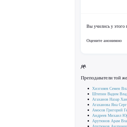
Вы учились у этого 
Оцените анонимно
Преподаватели той ж
Хизгияев Семен Вл
Штепин Вадим Вла
Агаханов Назар Ха
Агаханова Яна Серг
Амосов Григорий Г
Андреев Михаил Ю
Арутюнов Арам Вл
Арутюнов Андрони