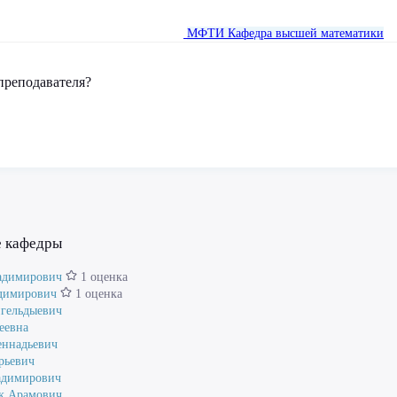
МФТИ
Кафедра высшей математики
преподавателя?
е кафедры
адимирович
1 оценка
димирович
1 оценка
нгельдыевич
еевна
еннадьевич
рьевич
адимирович
к Арамович