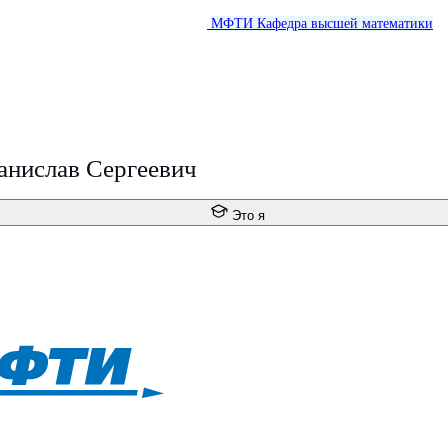
МФТИ
Кафедра высшей математики
анислав Сергеевич
Это я