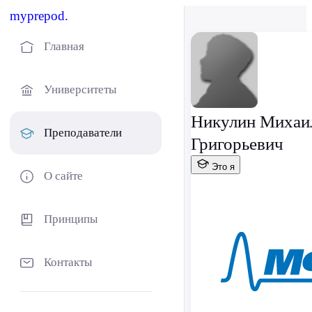
myprepod.
Главная
Университеты
Никулин Михаи
Преподаватели
Григорьевич
Это я
О сайте
Принципы
Контакты