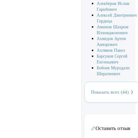
Алекберов Ислам
Гарибович
Алексей Дмитриевич
Гордица
Аминов Шахром
Илхомджонович
Ахмедов Артем
Анварович
Ахтямов Павел
Барсуков Сергей
Евгеньевич
Бобоев Муродали
Шералиевич
Показать всех (44)
Оставить отзыв