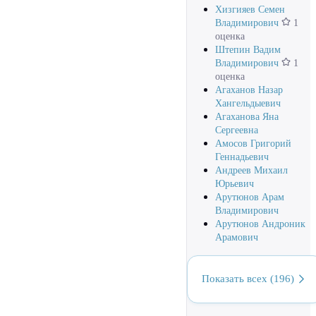
Хизгияев Семен
Владимирович
1
оценка
Штепин Вадим
Владимирович
1
оценка
Агаханов Назар
Хангельдыевич
Агаханова Яна
Сергеевна
Амосов Григорий
Геннадьевич
Андреев Михаил
Юрьевич
Арутюнов Арам
Владимирович
Арутюнов Андроник
Арамович
Показать всех (196)