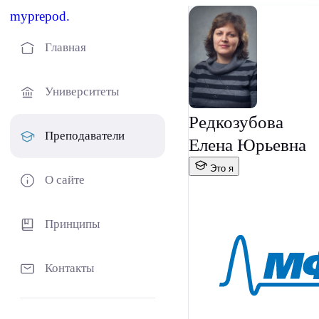
myprepod.
Главная
Университеты
Редкозубова
Преподаватели
Елена Юрьевна
Это я
О сайте
Принципы
Контакты