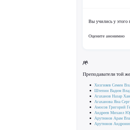
Вы учились у этого 
Оцените анонимно
Преподаватели той ж
Хизгияев Семен Вл
Штепин Вадим Вла
Агаханов Назар Ха
Агаханова Яна Серг
Амосов Григорий Г
Андреев Михаил Ю
Арутюнов Арам Вл
Арутюнов Андрони