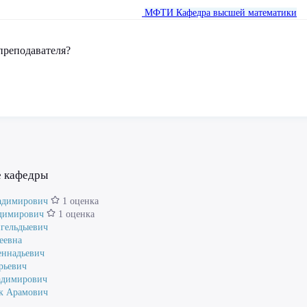
МФТИ
Кафедра высшей математики
преподавателя?
е кафедры
адимирович
1 оценка
димирович
1 оценка
нгельдыевич
еевна
еннадьевич
рьевич
адимирович
к Арамович