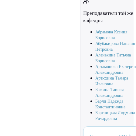
Преподаватели той же
кафедры
Абрамова Ксения
Борисовна
Абубакирова Наталия
Петровна
Аленькина Татьяна
Борисовна
Артамонова Екатерин
Александровна
Артюхина Тамара
Ивановна
Бажина Таисия
Александровна
Барли Надежда
Константиновна
Бартницкая Людмила
Ричардовна