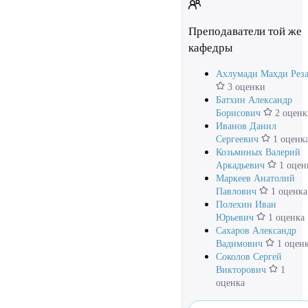
Преподаватели той же
кафедры
Ахлумади Махди Рез
3 оценки
Батхин Александр
Борисович
2 оценк
Иванов Данил
Сергеевич
1 оценк
Козьминых Валерий
Аркадьевич
1 оцен
Маркеев Анатолий
Павлович
1 оценка
Полехин Иван
Юрьевич
1 оценка
Сахаров Александр
Вадимович
1 оцен
Соколов Сергей
Викторович
1
оценка