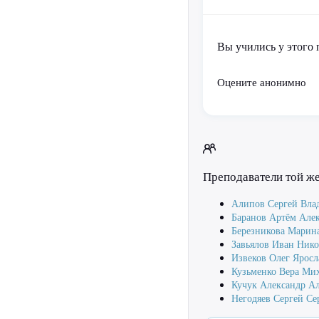
Вы учились у этого 
Оцените анонимно
Преподаватели той ж
Алипов Сергей Вла
Баранов Артём Але
Березникова Марин
Завьялов Иван Нико
Извеков Олег Яросл
Кузьменко Вера Ми
Кучук Александр А
Негодяев Сергей С