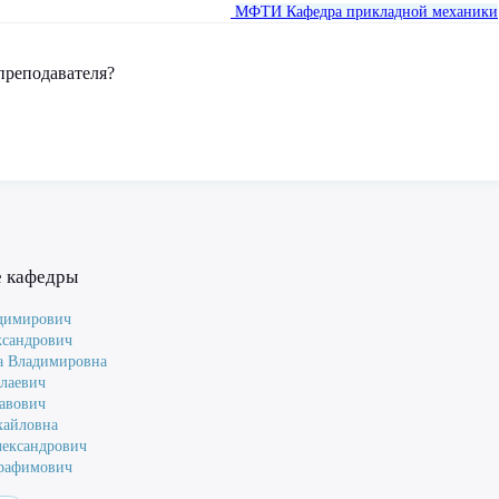
МФТИ
Кафедра прикладной механики
преподавателя?
е кафедры
димирович
ксандрович
а Владимировна
лаевич
авович
хайловна
лександрович
ерафимович