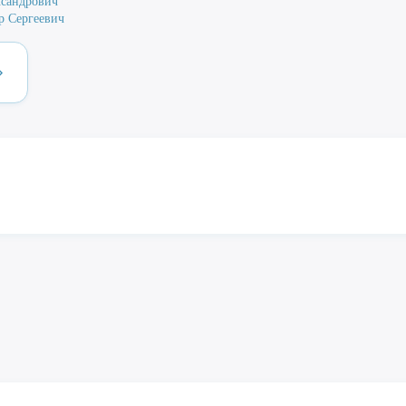
сандрович
р Сергеевич