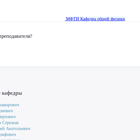
МФТИ
Кафедра общей физики
преподавателя?
е кафедры
шавирович
риевич
ертович
ч Стрижак
ий Анатольевич
Арифович