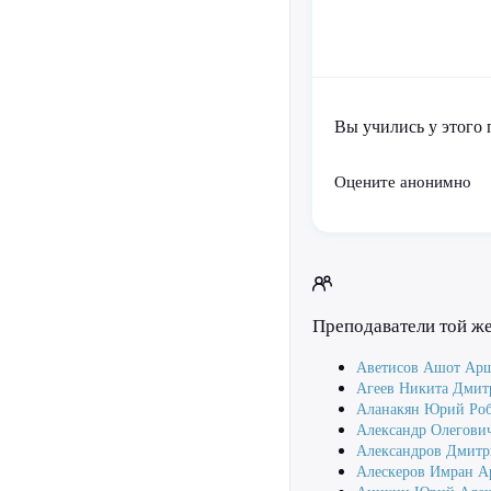
Вы учились у этого 
Оцените анонимно
Преподаватели той ж
Аветисов Ашот Ар
Агеев Никита Дмит
Аланакян Юрий Роб
Александр Олегови
Александров Дмитр
Алескеров Имран 