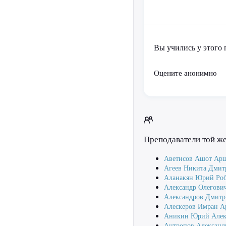
Вы учились у этого 
Оцените анонимно
Преподаватели той ж
Аветисов Ашот Ар
Агеев Никита Дмит
Аланакян Юрий Роб
Александр Олегови
Александров Дмитр
Алескеров Имран 
Аникин Юрий Алек
Антропов Александ