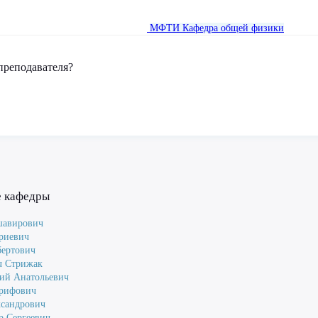
МФТИ
Кафедра общей физики
преподавателя?
е кафедры
шавирович
риевич
ертович
ч Стрижак
ий Анатольевич
Арифович
сандрович
р Сергеевич