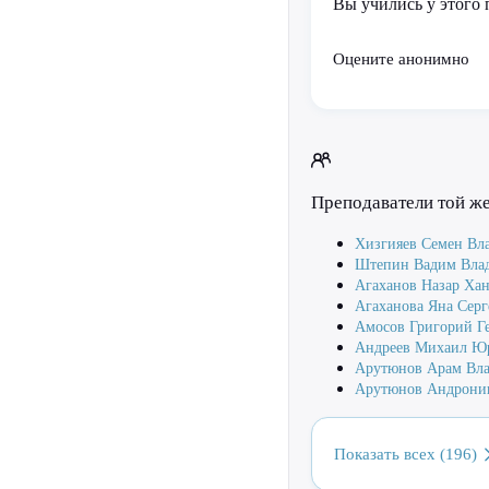
Вы учились у этого 
Оцените анонимно
Преподаватели той ж
Хизгияев Семен Вл
Штепин Вадим Вла
Агаханов Назар Ха
Агаханова Яна Серг
Амосов Григорий Г
Андреев Михаил Ю
Арутюнов Арам Вл
Арутюнов Андрони
Показать всех (196)