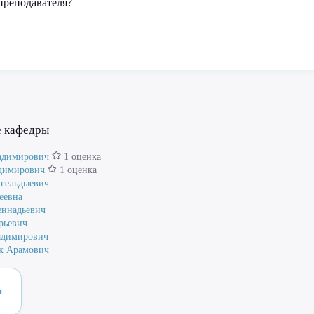
преподавателя?
е кафедры
адимирович
1 оценка
димирович
1 оценка
нгельдыевич
еевна
еннадьевич
рьевич
адимирович
к Арамович