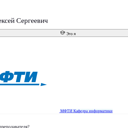
ексей Сергеевич
Это я
МФТИ
Кафедра информатики
преподавателя?