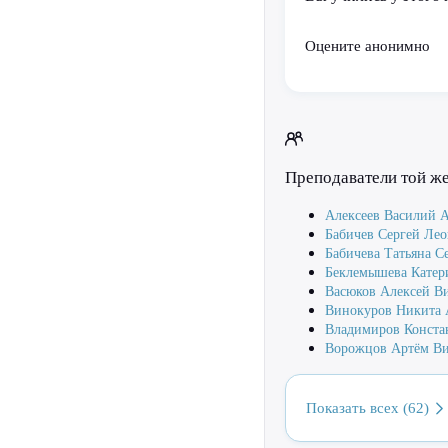
Оцените анонимно
Преподаватели той ж
Алексеев Василий 
Бабичев Сергей Ле
Бабичева Татьяна С
Беклемышева Катер
Васюков Алексей В
Винокуров Никита 
Владимиров Конста
Ворожцов Артём В
Показать всех (62)