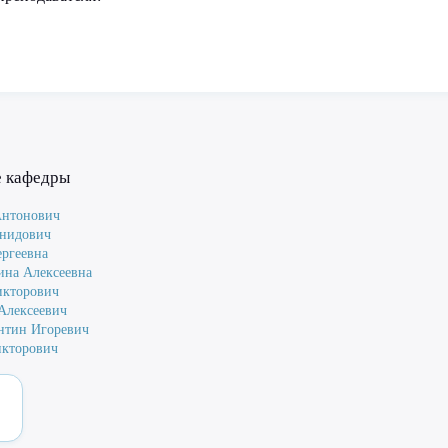
е кафедры
Антонович
онидович
ергеевна
ина Алексеевна
икторович
Алексеевич
нтин Игоревич
икторович