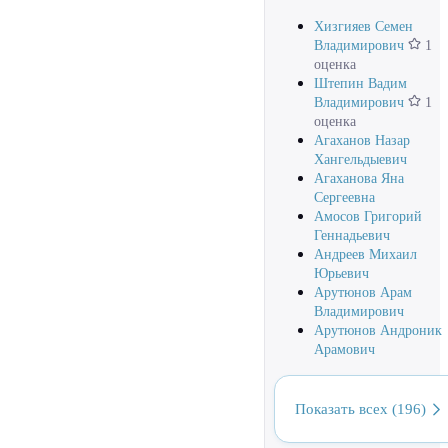
Хизгияев Семен
Владимирович
1
оценка
Штепин Вадим
Владимирович
1
оценка
Агаханов Назар
Хангельдыевич
Агаханова Яна
Сергеевна
Амосов Григорий
Геннадьевич
Андреев Михаил
Юрьевич
Арутюнов Арам
Владимирович
Арутюнов Андроник
Арамович
Показать всех (196)