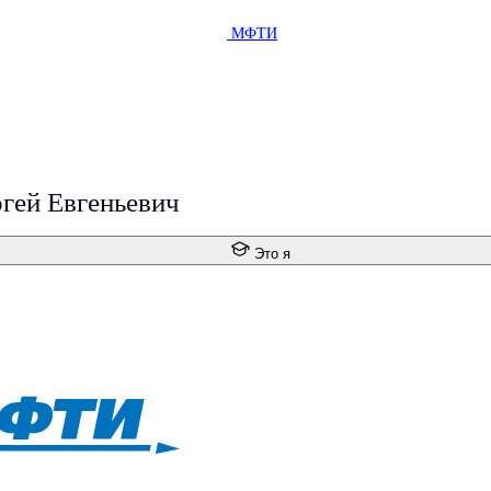
МФТИ
гей Евгеньевич
Это я