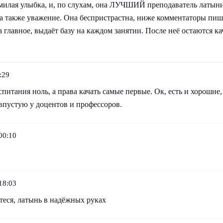
 милая улыбка, и, по слухам, она ЛУЧШИЙ преподаватель латыни
а также уважение. Она беспристрастна, ниже комментаторы пиш
а главное, выдаёт базу на каждом занятии. После неё остаются к
:29
спитания ноль, а права качать самые первые. Ок, есть и хорошие,
 впустую у доцентов и профессоров.
00:10
18:03
теся, латынь в надёжных руках