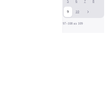
5
6
7
8
9
10
97–108 из 109