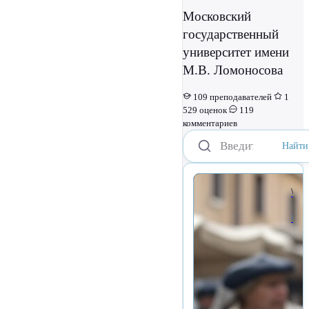
Московский
государственный
университет имени
М.В. Ломоносова
109 преподавателей
1
529 оценок
119
комментариев
Найти
\&#039;> \&#039;> \&#039;>
\&#039;>