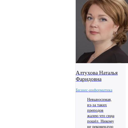
Алтухова Наталья
Фаридовна
Бизнес-информатика
Невыносимая,
из-за таких
преподов
жалею что сюда
пошёл. Никому
не рекомендую