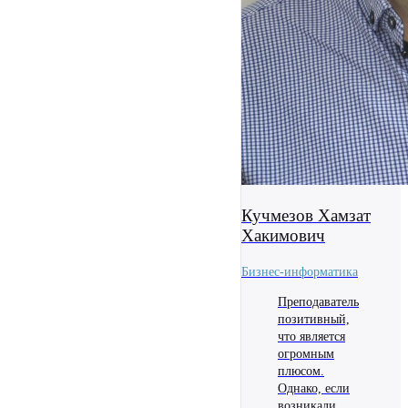
Кучмезов Хамзат
Хакимович
Бизнес-информатика
Преподаватель
позитивный,
что является
огромным
плюсом.
Однако, если
возникали