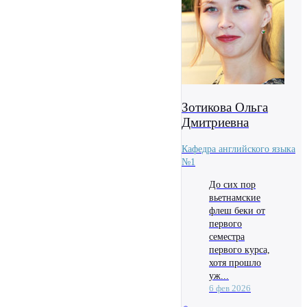
Зотикова Ольга
Дмитриевна
Кафедра английского языка
№1
До сих пор
вьетнамские
флеш беки от
первого
семестра
первого курса,
хотя прошло
уж...
6 фев 2026